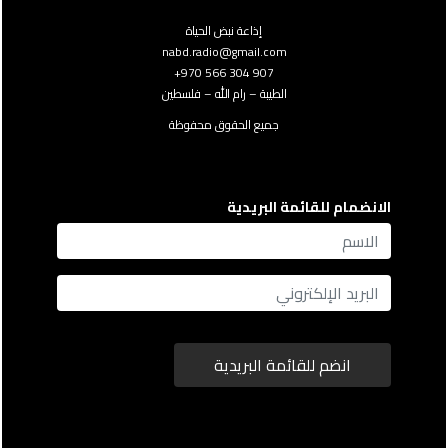
إذاعة نبض الحياة
nabd.radio@gmail.com
907 304 566 970+
الطيبة – رام الله – فلسطين
جميع الحقوق محفوظة
الانضمام للقائمة البريدية
name
Email
انضم للقائمة البريدية