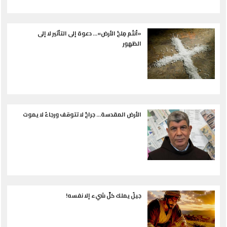
«أنتُم مِلحُ الأرض»… دعوة إلى التأثير لا إلى
الظهور
الأرض المقدسة... جراحٌ لا تتوقف ورجاءٌ لا يموت
جيلٌ يملك كلَّ شيء إلا نفسه!