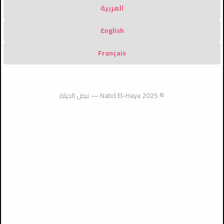
العربية
English
Français
ضمن خطة استهداف
الله يَعرفُ إيماني...
أكثر من 350 مشاركًا
أسيزي تستعد لاستقبال
المخيمات: عملية
فلماذا أُعلِنُه؟
ومشاركة يتخرّجون من
البابا لاون وسط ازدهار غير
عسكرية واسعة في مخيم
مركز التنشئة الروحية في
مسبوق للحج
© 2025 Nabd El-Haya — نبض الحياة
قلنديا
فلسطين
الأحدث
اعتداء جديد على دير القديس يعقوب في
القدس والشرطة توقف ستة مشتبه بهم
2026-08-05